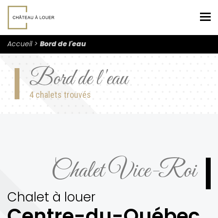
Nav
Accueil
Bord de l'eau
Bord de l'eau
4 chalets trouvés
Chalet Vice-Roi
Chalet à louer
Centre-du-Québec