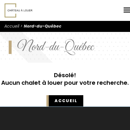
N
Accueil
Nord-du-Québec
Nord-du-Québec
Désolé!
Aucun chalet à louer pour votre recherche.
ACCUEIL