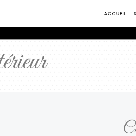
ACCUEIL
érieur
Ch