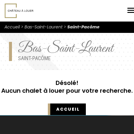
N
Accueil
Bas-Saint-Laurent
Saint-Pacôme
Bas-Saint-Laurent
SAINT-PACÔME
Désolé!
Aucun chalet à louer pour votre recherche.
ACCUEIL