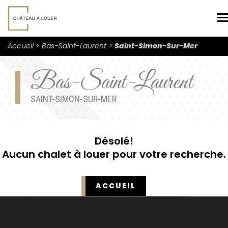
N
Accueil
Bas-Saint-Laurent
Saint-Simon-Sur-Mer
Bas-Saint-Laurent
SAINT-SIMON-SUR-MER
Désolé!
Aucun chalet à louer pour votre recherche.
ACCUEIL