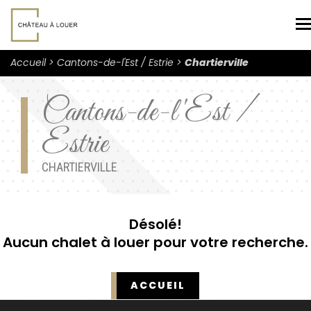
N
Accueil
Cantons-de-l'Est / Estrie
Chartierville
Cantons-de-l'Est /
Estrie
CHARTIERVILLE
Désolé!
Aucun chalet à louer pour votre recherche.
ACCUEIL