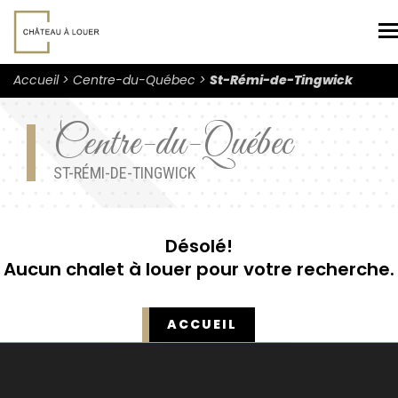
N
Accueil
Centre-du-Québec
St-Rémi-de-Tingwick
Centre-du-Québec
ST-RÉMI-DE-TINGWICK
Désolé!
Aucun chalet à louer pour votre recherche.
ACCUEIL