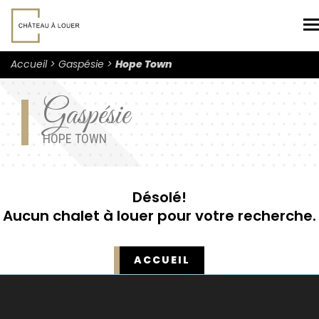
N
Accueil
Gaspésie
Hope Town
Gaspésie
HOPE TOWN
Désolé!
Aucun chalet à louer pour votre recherche.
ACCUEIL