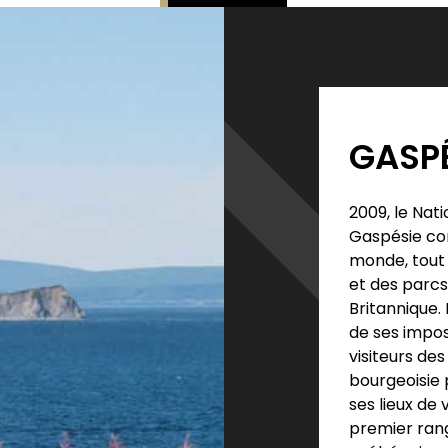
GASPÉ
2009, le Nat
Gaspésie com
monde, tout 
et des parc
Britannique
de ses impos
visiteurs de
bourgeoisie 
ses lieux de 
premier rang