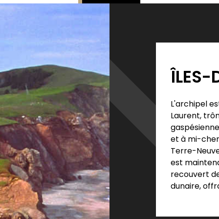
ÎLES-
L'archipel es
Laurent, trô
gaspésienne 
et à mi-chem
Terre-Neuve.
est maintena
recouvert de 
dunaire, off