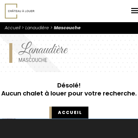
N
Accueil
Lanaudière
Mascouche
Lanaudière
MASCOUCHE
Désolé!
Aucun chalet à louer pour votre recherche.
ACCUEIL