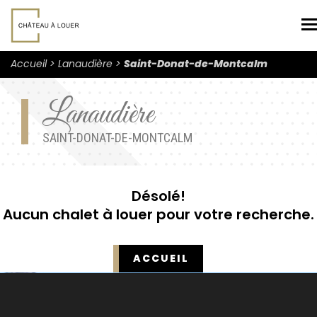
N
Accueil
Lanaudière
Saint-Donat-de-Montcalm
Lanaudière
SAINT-DONAT-DE-MONTCALM
Désolé!
Aucun chalet à louer pour votre recherche.
ACCUEIL