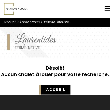
N
Accueil
Laurentides
Ferme-Neuve
Laurentides
FERME-NEUVE
Désolé!
Aucun chalet à louer pour votre recherche.
ACCUEIL