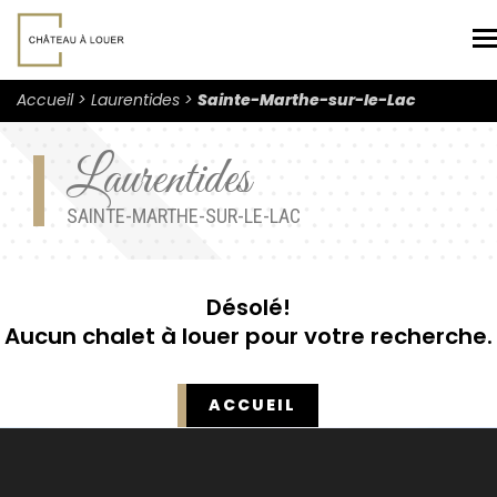
N
Accueil
Laurentides
Sainte-Marthe-sur-le-Lac
Laurentides
SAINTE-MARTHE-SUR-LE-LAC
Désolé!
Aucun chalet à louer pour votre recherche.
ACCUEIL