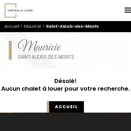
N
Accueil
Mauricie
Saint-Alexis-des-Monts
Mauricie
SAINT-ALEXIS-DES-MONTS
Désolé!
Aucun chalet à louer pour votre recherche.
ACCUEIL