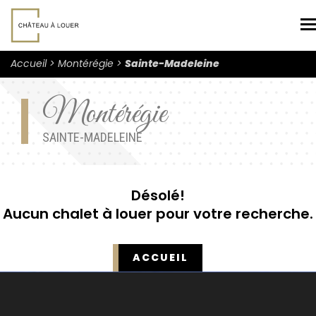
N
Accueil
Montérégie
Sainte-Madeleine
Montérégie
SAINTE-MADELEINE
Désolé!
Aucun chalet à louer pour votre recherche.
ACCUEIL