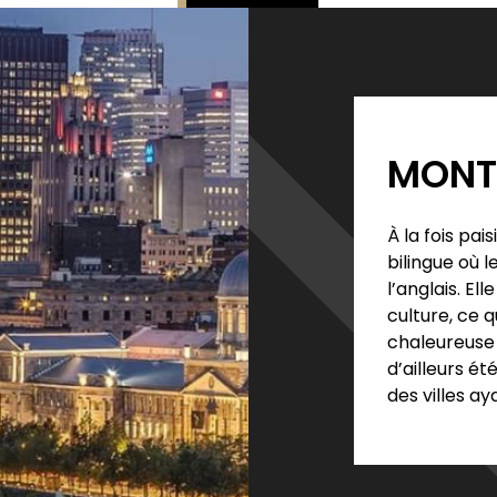
MONT
À la fois pai
bilingue où 
l’anglais. E
culture, ce q
chaleureuse 
d’ailleurs é
des villes ay