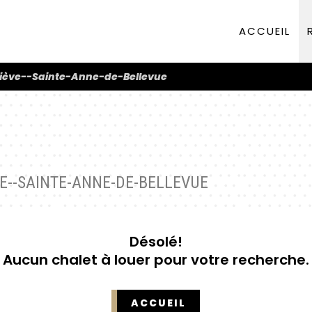
ACCUEIL
viève--Sainte-Anne-de-Bellevue
VE--SAINTE-ANNE-DE-BELLEVUE
Désolé!
Aucun chalet à louer pour votre recherche.
ACCUEIL