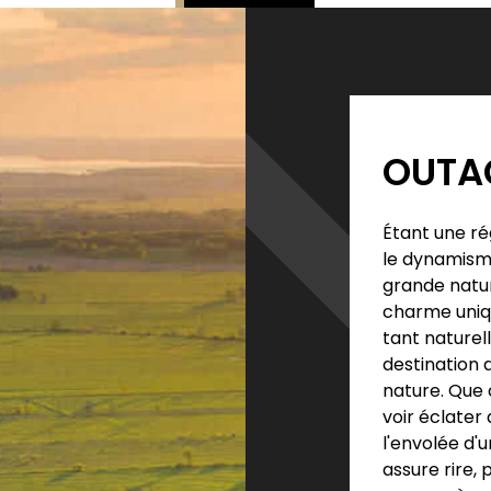
OUTA
Étant une ré
le dynamisme
grande natur
charme uniqu
tant naturell
destination 
nature. Que c
voir éclater 
l'envolée d'
assure rire, 