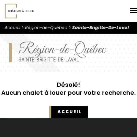
N
Accueil
Région-de-Québec
Sainte-Brigitte-De-Laval
Région-de-Québec
SAINTE-BRIGITTE-DE-LAVAL
Désolé!
Aucun chalet à louer pour votre recherche.
ACCUEIL