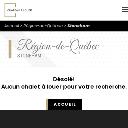
N
Accueil
Région-de-Québec
Stoneham
Région-de-Québec
STONEHAM
Désolé!
Aucun chalet à louer pour votre recherche.
ACCUEIL